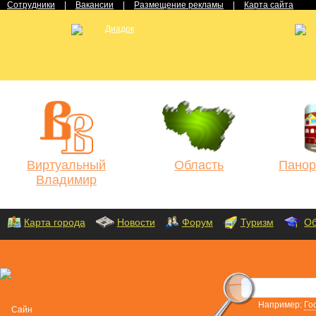
Сотрудники
|
Вакансии
|
Размещение рекламы
|
Карта сайта
Виртуальный
Область
Панор
Владимир
Карта города
Новости
Форум
Туризм
Об
Например:
Го