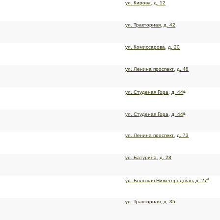
,
ул. Кирова
д. 12
,
ул. Тракторная
д. 42
,
ул. Комиссарова
д. 20
,
ул. Ленина проспект
д. 48
а
,
ул. Студеная Гора
д. 44
а
,
ул. Студеная Гора
д. 44
,
ул. Ленина проспект
д. 73
,
ул. Батурина
д. 28
а
,
ул. Большая Нижегородская
д. 27
,
ул. Тракторная
д. 35