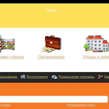
амы города
Организации
Улицы и дом
разование
Фотогалерея
Размещение рекламы
Ка
стиница
Расширенный поиск