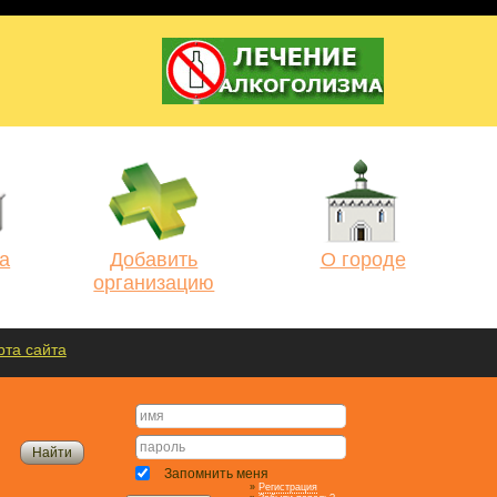
а
Добавить
О городе
организацию
рта сайта
Запомнить меня
»
Регистрация