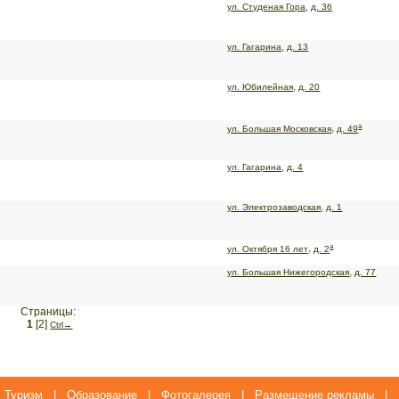
,
ул. Студеная Гора
д. 36
,
ул. Гагарина
д. 13
,
ул. Юбилейная
д. 20
а
,
ул. Большая Московская
д. 49
,
ул. Гагарина
д. 4
,
ул. Электрозаводская
д. 1
а
,
ул. Октября 16 лет
д. 2
,
ул. Большая Нижегородская
д. 77
Страницы:
1
[2]
Сtrl→
Туризм
|
Образование
|
Фотогалерея
|
Размещение рекламы
|