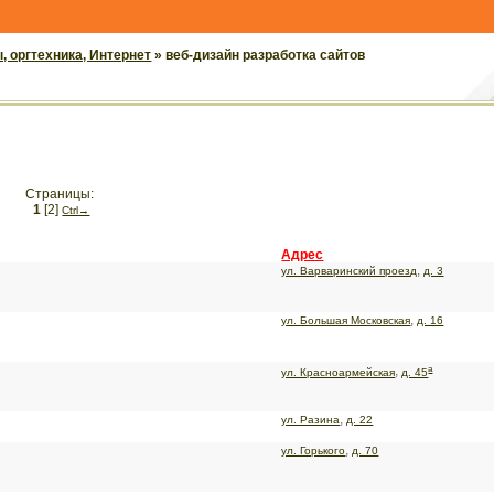
 оргтехника, Интернет
» веб-дизайн разработка сайтов
Страницы:
1
[2]
Сtrl→
Адрес
,
ул. Варваринский проезд
д. 3
,
ул. Большая Московская
д. 16
а
,
ул. Красноармейская
д. 45
,
ул. Разина
д. 22
,
ул. Горького
д. 70