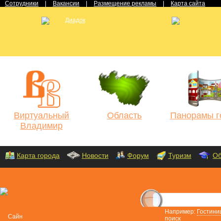
Сотрудники
|
Вакансии
|
Размещение рекламы
|
Карта сайта
Виртуальный
Область
Панорамы г
Владимир
Карта города
Новости
Форум
Туризм
Об
Например:
Гостини
поиск