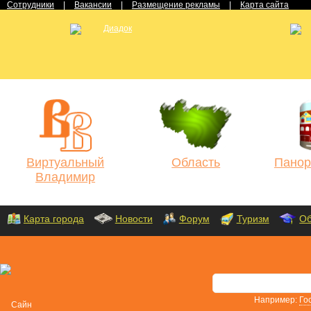
Сотрудники
|
Вакансии
|
Размещение рекламы
|
Карта сайта
Виртуальный
Область
Панор
Владимир
Карта города
Новости
Форум
Туризм
Об
Например:
Го