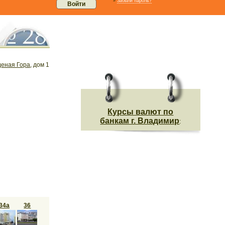
»
Забыли пароль?
деная Гора
, дом 1
Курсы валют по
банкам г. Владимир
:
34а
36