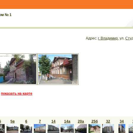
ом № 1
Адрес:
г. Владимир
, ул.
Сту
показать на карте
б
5в
6
7
14
14а
20а
25б
32
34