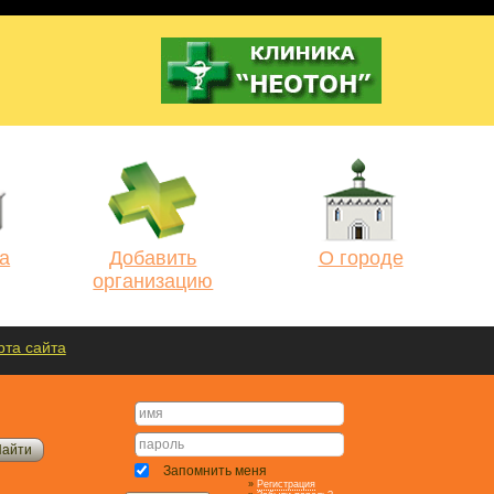
а
Добавить
О городе
организацию
рта сайта
Запомнить меня
»
Регистрация