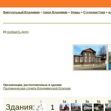
Виртуальный Владимир
»
город Владимир
»
Улицы
»
Студеная Гора
» д
cообщить другу
Организации, расположенные в здании:
Паломническая служба Владимирской Епархии
0
1а
3
3а
5а
5
Здания:
1