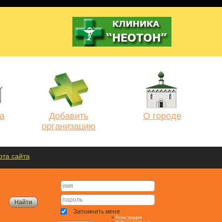
а
Добавить
О городе
организацию
рта сайта
Запомнить меня
»
Регистрация