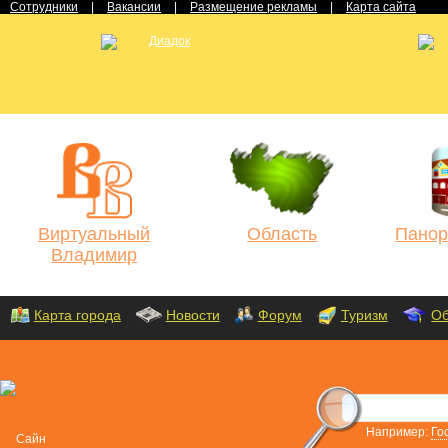
Сотрудники
|
Вакансии
|
Размещение рекламы
|
Карта сайта
Виртуальный
Область
Панор
Владимир
Карта города
Новости
Форум
Туризм
Об
Например:
Го