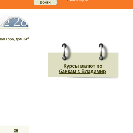
»
Забыли пароль?
а
ная Гора
, дом 34
Курсы валют по
банкам г. Владимир
:
36