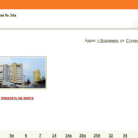
ом № 34а
Адрес:
г. Владимир
, ул.
Студе
показать на карте
5в
6
7
14
14а
20а
25б
32
34