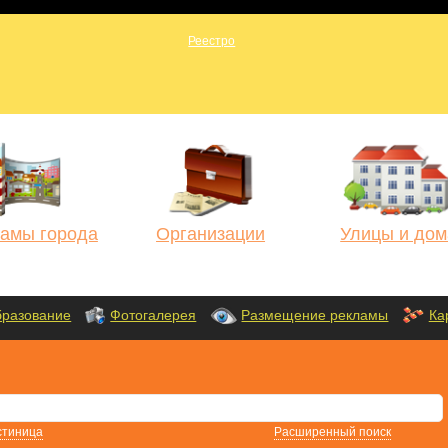
амы города
Организации
Улицы и дом
разование
Фотогалерея
Размещение рекламы
Ка
стиница
Расширенный поиск