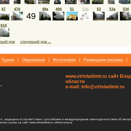
47
47б
49а
49б
51
51б
53
53а
53б
49
61б
уший дом
следующий дом →
Туризм
|
Образование
|
Фотогалерея
|
Размещение рекламы
|
www.virtvladimir.ru cайт В
области
—
e-mail: info@virtvladimir.ru
те, защищены в соответствии с российским и международным законодательством об автор
ов ссылка на сайт www.virtvladimir.ru обязательна.