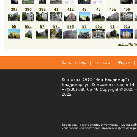
39а
39б
39в
41
41а
43
45
45а
45б
55
55а
57
57а
57б
59
59а
61
61а
← предыд
Карта города
|
Новости
|
Форум
|
Контакты: ООО "ВиртВладимир" г.
Владимир, ул. Комсомольская, д.14
+7(900) 588-65-46 Copyright © 2005 
2022
Все права на материалы, опубликованные на сай
использовании текстовых, звуковых и фотоматериал