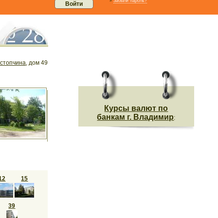
»
Забыли пароль?
стопчина
, дом 49
Курсы валют по
банкам г. Владимир
:
12
15
39