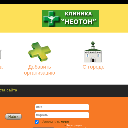
а
Добавить
О городе
организацию
рта сайта
Запомнить меня
»
Регистрация