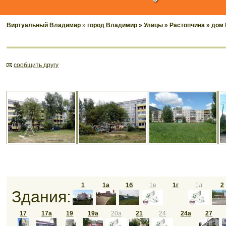
Виртуальный Владимир
»
город Владимир
»
Улицы
»
Растопчина
» дом
cообщить другу
1
1а
1б
1в
1г
1д
2
Здания:
17
17а
19
19а
20а
21
24
24а
27