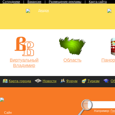
Сотрудники
|
Вакансии
|
Размещение рекламы
|
Карта сайта
Виртуальный
Область
Панор
Владимир
Карта города
Новости
Форум
Туризм
Об
Например:
Го