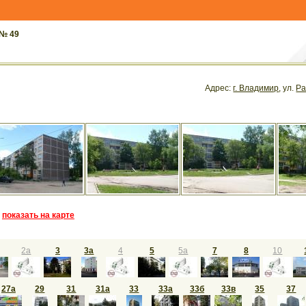
 № 49
Адрес:
г. Владимир
, ул.
Ра
показать на карте
2а
3
3а
4
5
5а
7
8
10
27а
29
31
31а
33
33а
33б
33в
35
37