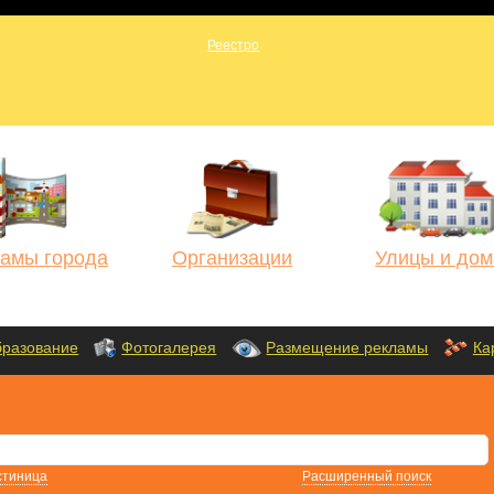
амы города
Организации
Улицы и дом
разование
Фотогалерея
Размещение рекламы
Ка
стиница
Расширенный поиск