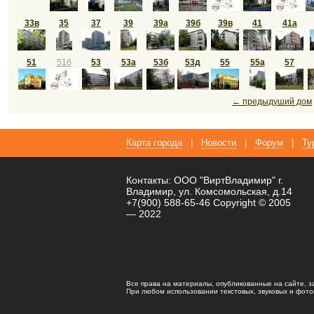
33в
35
37
39
39а
39б
39в
41
41а
51
51б
53
53а
53б
53д
55
55а
57
← предыдуший дом
Карта города
|
Новости
|
Форум
|
Ту
Контакты: ООО "ВиртВладимир" г.
Владимир, ул. Комсомольская, д.14
+7(900) 588-65-46 Copyright © 2005
— 2022
Все права на материалы, опубликованные на сайте, 
При любом использовании текстовых, звуковых и фотома