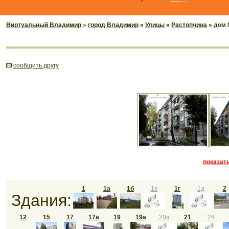
Виртуальный Владимир
»
город Владимир
»
Улицы
»
Растопчина
» дом 
cообщить другу
показать
1
1а
1б
1в
1г
1д
2
Здания:
12
15
17
17а
19
19а
20а
21
24