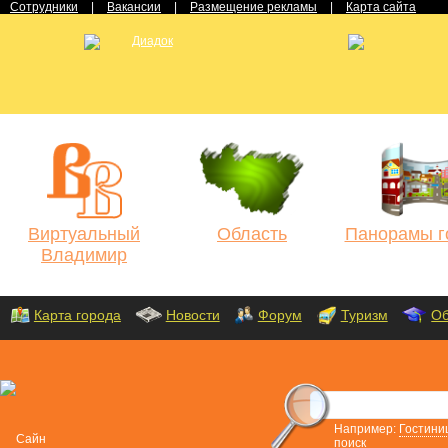
Сотрудники
|
Вакансии
|
Размещение рекламы
|
Карта сайта
Виртуальный
Область
Панорамы г
Владимир
Карта города
Новости
Форум
Туризм
Об
Например:
Гостини
поиск