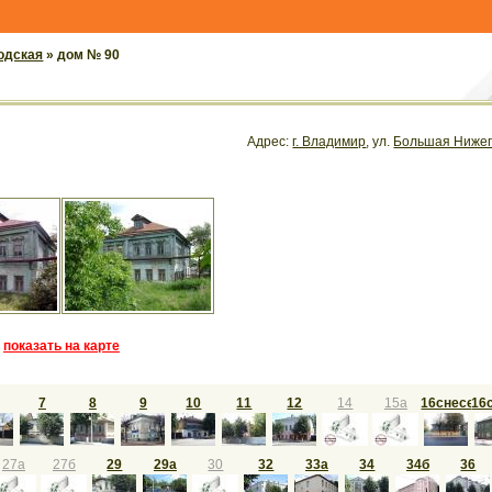
одская
» дом № 90
Адрес:
г. Владимир
, ул.
Большая Нижег
показать на карте
7
8
9
10
11
12
14
15а
16снесен
16
27а
27б
29
29а
30
32
33а
34
34б
36