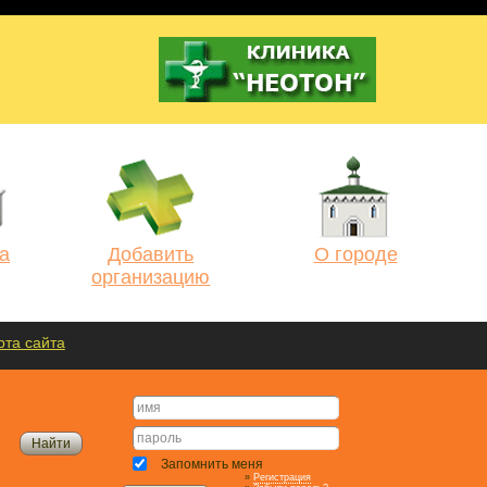
а
Добавить
О городе
организацию
рта сайта
Запомнить меня
»
Регистрация