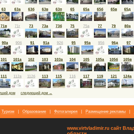
63
63а
63б
63в
63п
65
65а
65б
65в
65д
71в
71г
73
73а
73б
75
75а
77
79
80а
90а
90б
91
91а
92б
95
95а
95б
96д
97
101
101а
102
103
103а
104
105
105а
105б
105в
111
112а
112б
113
115
116
117
119
121
124а
уший дом
следующий дом →
Туризм
|
Образование
|
Фотогалерея
|
Размещение рекламы
|
www.virtvladimir.ru cайт В
области