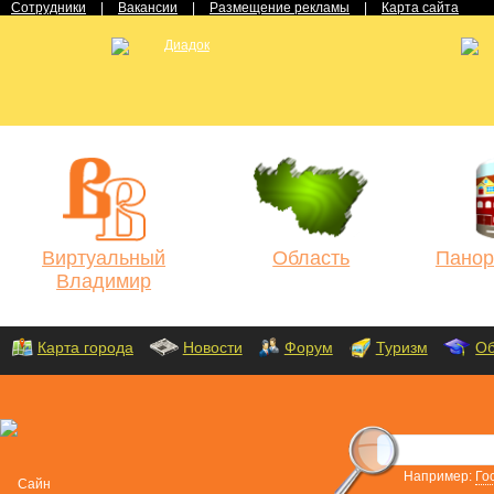
Сотрудники
|
Вакансии
|
Размещение рекламы
|
Карта сайта
Виртуальный
Область
Панор
Владимир
Карта города
Новости
Форум
Туризм
Об
Например:
Го