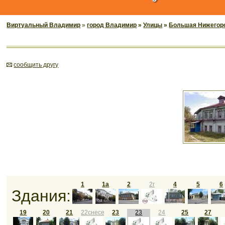
Виртуальный Владимир
»
город Владимир
»
Улицы
»
Большая Нижегор
cообщить другу
1
1а
2
2г
4
5
6
Здания:
19
20
21
22снесен
23
23
24
25
27