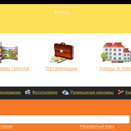
амы города
Организации
Улицы и дом
разование
Фотогалерея
Размещение рекламы
Ка
стиница
Расширенный поиск