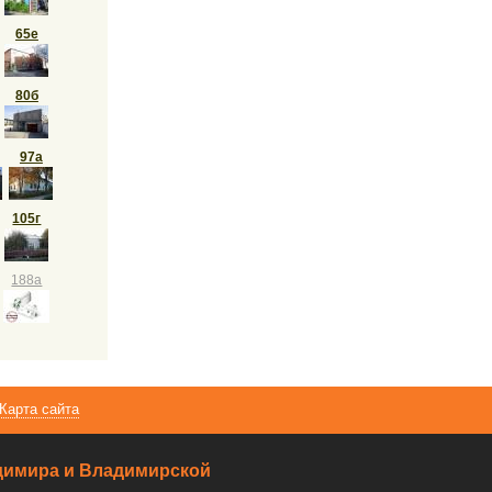
65е
80б
97а
105г
188а
Карта сайта
ладимира и Владимирской