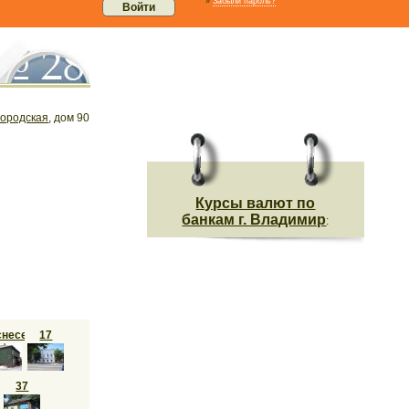
»
Забыли пароль?
ородская
, дом 90
Курсы валют по
банкам г. Владимир
:
снесен
17
37