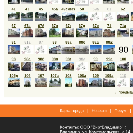
41
43
45
45а
49снесен
50
59а
61
62
67
67а
67б
67в
67г
67д
67е
71
71а
81
81а
87
88
88а
88б
88д
88ж
90
98
98а
98б
98в
98г
98д
99
99а
100
105д
106
107
107а
108
108а
109
109а
110
← предыд
Карта города
|
Новости
|
Форум
|
Контакты: ООО "ВиртВладимир" г.
Владимир, ул. Комсомольская, д.14