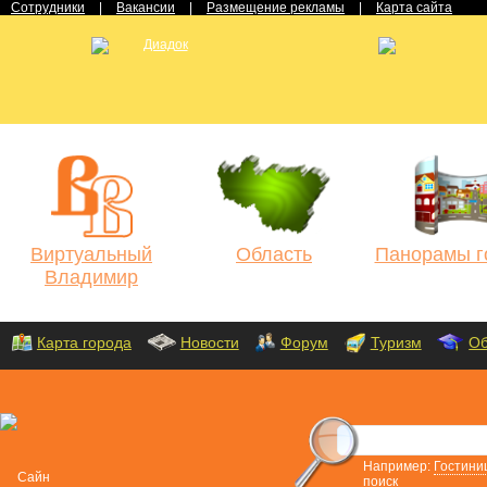
Сотрудники
|
Вакансии
|
Размещение рекламы
|
Карта сайта
Виртуальный
Область
Панорамы г
Владимир
Карта города
Новости
Форум
Туризм
Об
Например:
Гостини
поиск