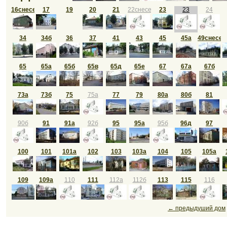
16снесен
17
19
20
21
22снесен
23
23
24
34
34б
36
37
41
43
45
45а
49снесен
65
65а
65б
65в
65д
65е
67
67а
67б
73а
73б
75
75а
77
79
80а
80б
81
90б
91
91а
92б
95
95а
95б
96д
97
100
101
101а
102
103
103а
104
105
105а
109
109а
110
111
112а
112б
113
115
116
← предыдуший дом