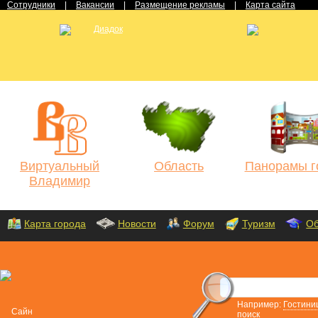
Сотрудники
|
Вакансии
|
Размещение рекламы
|
Карта сайта
Виртуальный
Область
Панорамы г
Владимир
Карта города
Новости
Форум
Туризм
Об
Например:
Гостини
поиск