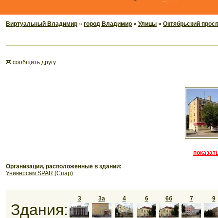
Виртуальный Владимир
»
город Владимир
»
Улицы
»
Октябрьский прос
cообщить другу
показать
Организации, расположенные в здании:
Универсам SPAR (Спар)
3
3а
4
6
6б
7
9
Здания: