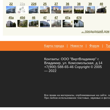
22
22а
22б
25
27
36
38
39
40
45а
45б
46
47
47
47а
47б
← предыдуший дом
Карта города
|
Новости
|
Форум
|
Ту
Контакты: ООО "ВиртВладимир" г.
Владимир, ул. Комсомольская, д.14
+7(900) 588-65-46 Copyright © 2005
— 2022
Все права на материалы, опубликованные на сайте, 
При любом использовании текстовых, звуковых и фотома