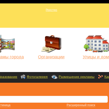
амы города
Организации
Улицы и дом
разование
Фотогалерея
Размещение рекламы
Ка
стиница
Расширенный поиск