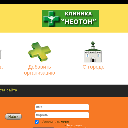
а
Добавить
О городе
организацию
рта сайта
Запомнить меня
»
Регистрация