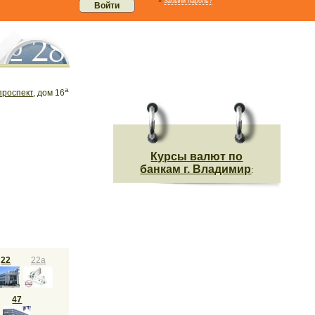
»
Забыли пароль?
а
проспект
, дом 16
Курсы валют по
банкам г. Владимир
:
22
22а
47