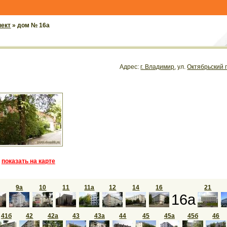
пект
» дом № 16а
Адрес:
г. Владимир
, ул.
Октябрьский 
показать на карте
9а
10
11
11а
12
14
16
21
16а
41б
42
42а
43
43а
44
45
45а
45б
46