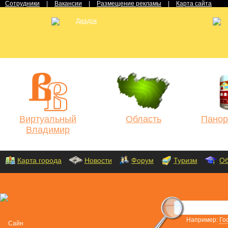
Сотрудники
|
Вакансии
|
Размещение рекламы
|
Карта сайта
Виртуальный
Область
Панор
Владимир
Карта города
Новости
Форум
Туризм
Об
Например:
Го