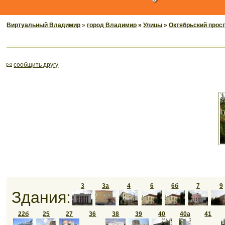
Виртуальный Владимир
»
город Владимир
»
Улицы
»
Октябрьский прос
cообщить другу
3
3а
4
6
6б
7
9
Здания:
22б
25
27
36
38
39
40
40а
41