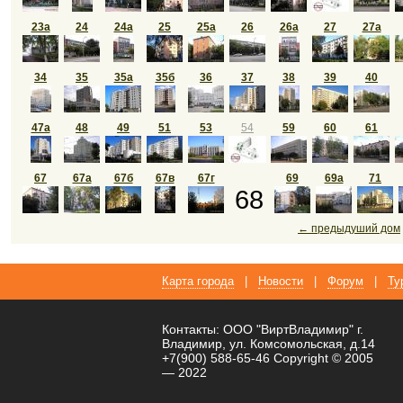
23а
24
24а
25
25а
26
26а
27
27а
34
35
35а
35б
36
37
38
39
40
47а
48
49
51
53
54
59
60
61
67
67а
67б
67в
67г
69
69а
71
68
← предыдуший дом
Карта города
|
Новости
|
Форум
|
Ту
Контакты: ООО "ВиртВладимир" г.
Владимир, ул. Комсомольская, д.14
+7(900) 588-65-46 Copyright © 2005
— 2022