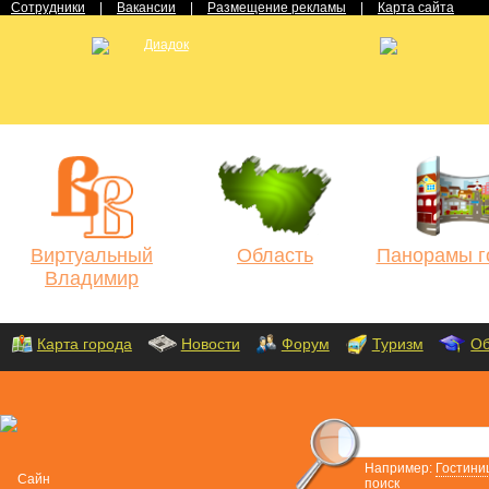
Сотрудники
|
Вакансии
|
Размещение рекламы
|
Карта сайта
Виртуальный
Область
Панорамы г
Владимир
Карта города
Новости
Форум
Туризм
Об
Например:
Гостини
поиск