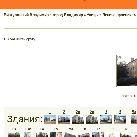
Виртуальный Владимир
»
город Владимир
»
Улицы
»
Ленина проспект
»
cообщить другу
показать
1
2
2а
2а
3
5
5а
Здания:
13
13б
14
15
15а
16
17
17
18