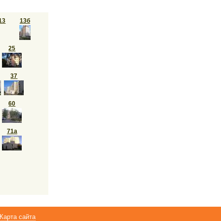
13
13б
25
37
60
71а
Карта сайта