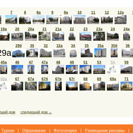
7
8
8а
9
9а
10
11
12
12а
19а
20
20а
21
21а
22
23
23а
24
24а
29б
30
32
32а
34
35
35а
35б
36
29а
45а
46
47
47а
48
49
51
53
54
59
66а
67
67а
67б
67в
67г
68
69
69а
71
уший дом
следующий дом →
Туризм
|
Образование
|
Фотогалерея
|
Размещение рекламы
|