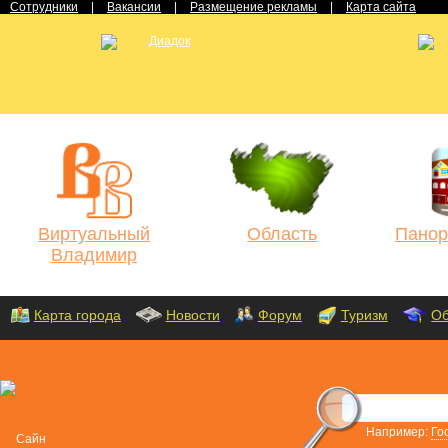
Сотрудники
|
Вакансии
|
Размещение рекламы
|
Карта сайта
Виртуальный
Область
Панор
Владимир
Карта города
Новости
Форум
Туризм
Об
Например:
Го