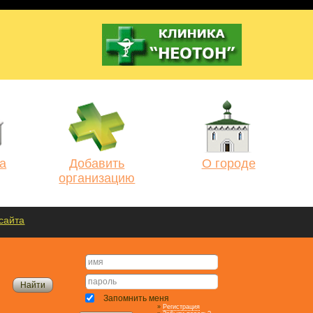
а
Добавить
О городе
организацию
сайта
Запомнить меня
»
Регистрация