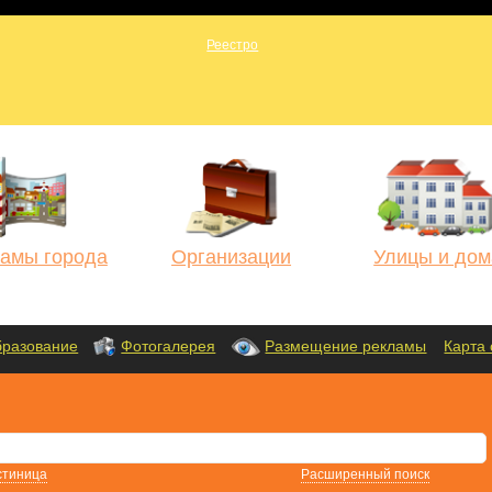
амы города
Организации
Улицы и дом
разование
Фотогалерея
Размещение рекламы
Карта 
стиница
Расширенный поиск