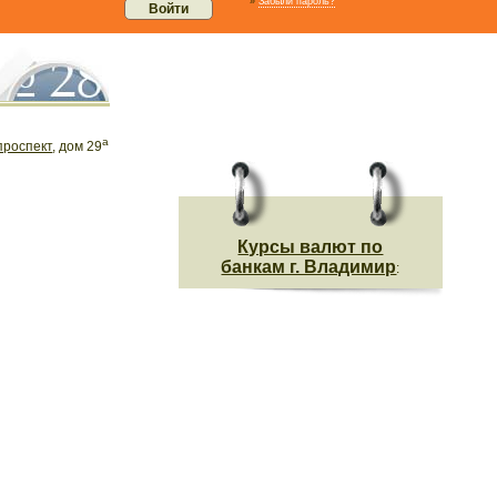
»
Забыли пароль?
а
проспект
, дом 29
Курсы валют по
банкам г. Владимир
: