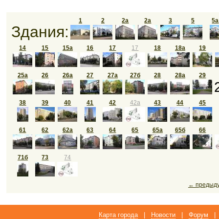
1
2
2а
2а
3
5
5а
Здания:
14
15
15а
16
17
17
18
18а
19
25а
26
26а
27
27а
27б
28
28а
29
38
39
40
41
42
42а
43
44
45
61
62
62а
63
64
65
65а
65б
66
71б
73
74
← предыд
Карта города
|
Новости
|
Форум
|