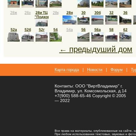
28ж
28з
28и ТЦ
28к
28н
30
30б
32
36
"Подкова"
52а
52б
52г
54
54а
56
56a
58
62
← предыдуший дом
Карта города
|
Новости
|
Форум
|
Ту
Контакты: ООО "ВиртВладимир" г.
Владимир, ул. Комсомольская, д.14
+7(900) 588-65-46 Copyright © 2005
— 2022
Все права на материалы, опубликованные на сайте, 
При любом использовании текстовых, звуковых и фотома