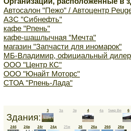
Организации, расположенные в з
Автосалон "Пежо" / Автоцентр Peug
АЗС "Сибнефть"
кафе "Рпень"
кафе-шашлычная "Мечта"
магазин "Запчасти для иномарок"
МБ-Владимир, официальный дилер
ООО "Центр КС"
ООО "Юнайт Моторс"
СТОА "Рпень-Лада"
3
3а
3в
4
4а
5мкр.Веризи
6
Здания:
24б
24в
24г
24д
25ж
26
26а
26б
26в