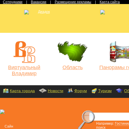
Сотрудники
|
Вакансии
|
Размещение рекламы
|
Карта сайта
Виртуальный
Область
Панорамы г
Владимир
Карта города
Новости
Форум
Туризм
Об
Например:
Гостини
поиск