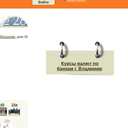
»
Забыли пароль?
уйбышева
, дом 36
Курсы валют по
банкам г. Владимир
:
24б
24в
28к
ва"