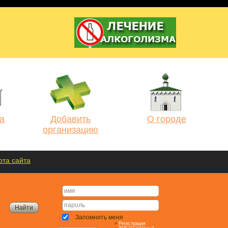
а
Добавить
О городе
организацию
рта сайта
Запомнить меня
»
Регистрация