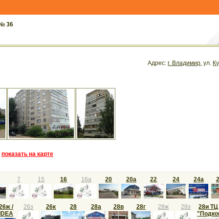
№ 36
Адрес:
г. Владимир
, ул.
К
показать на карте
но
7
15
16
16а
20
20а
22
24
24а
26ж /
26з
26к
28
28а
28в
28г
28ж
28з
28и ТЦ
IDEA
"Подко