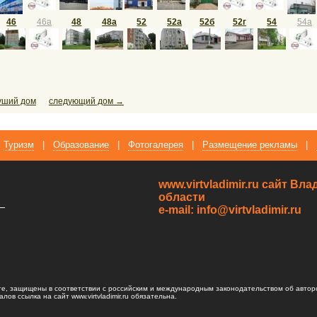
46
46а
48
48а
52
52а
52б
52г
54
54а
уший дом
следующий дом →
Туризм
|
Образование
|
Фотогалерея
|
Размещение рекламы
|
www.virtvladimir.ru cайт В
области
—
e-mail: info@virtvladimir.ru
те, защищены в соответствии с российским и международным законодательством об автор
ов ссылка на сайт www.virtvladimir.ru обязательна.