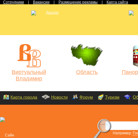
Сотрудники
|
Вакансии
|
Размещение рекламы
|
Карта сайта
Виртуальный
Область
Панор
Владимир
Карта города
Новости
Форум
Туризм
Об
Например:
Го