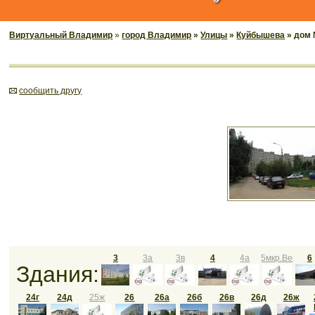
Виртуальный Владимир
»
город Владимир
»
Улицы
»
Куйбышева
» дом 
cообщить другу
3
3а
3в
4
4а
5мкр.Веризи
6
Здания:
24г
24д
25ж
26
26а
26б
26в
26д
26ж