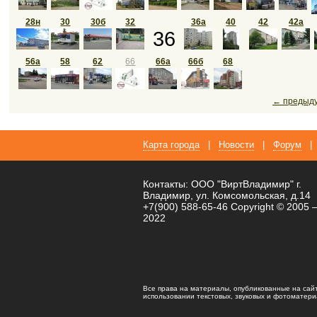
28н
30
30б
32
36а
40
42
42а
36
56a
58
62
66
66а
66б
68
← предыд
Карта города
|
Новости
|
Форум
|
Контакты: ООО "ВиртВладимир" г.
Владимир, ул. Комсомольская, д.14
+7(900) 588-65-46 Copyright © 2005 
2022
Все права на материалы, опубликованные на сай
использовании текстовых, звуковых и фотоматериал