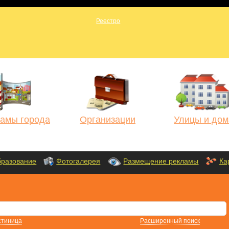
амы города
Организации
Улицы и дом
разование
Фотогалерея
Размещение рекламы
Ка
стиница
Расширенный поиск