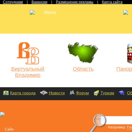
Сотрудники
|
Вакансии
|
Размещение рекламы
|
Карта сайта
Виртуальный
Область
Панор
Владимир
Карта города
Новости
Форум
Туризм
Об
Например:
Го