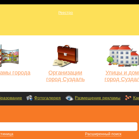
амы города
Организации
Улицы и дом
город Суздаль
город Сузда
разование
Фотогалерея
Размещение рекламы
Ка
стиница
Расширенный поиск