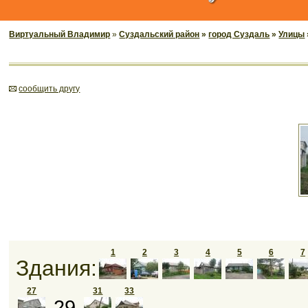
Виртуальный Владимир
»
Суздальский район
»
город Суздаль
»
Улицы
cообщить другу
1
2
3
4
5
6
7
Здания:
27
31
33
29