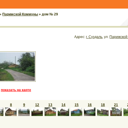
»
Парижской Коммуны
» дом № 29
Адрес:
г. Суздаль
, ул.
Парижской
показать на карте
8
9
12
13
14
15
16
18
21