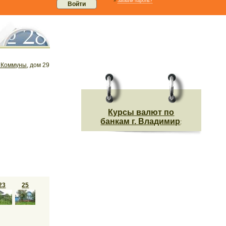
»
Забыли пароль?
 Коммуны
, дом 29
Курсы валют по
банкам г. Владимир
:
23
25