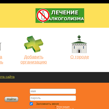
а
Добавить
О городе
ль
организацию
рта сайта
Запомнить меня
»
Регистрация