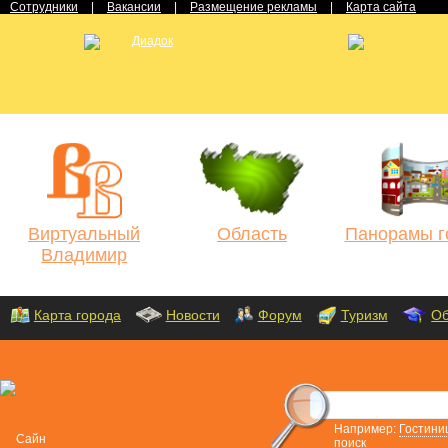
Сотрудники
|
Вакансии
|
Размещение рекламы
|
Карта сайта
Виртуальный
Область
Панорамы г
Владимир
Карта города
Новости
Форум
Туризм
Об
Например:
Гостини
поиск