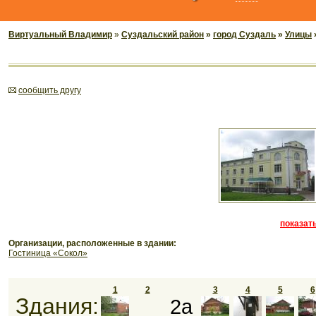
Виртуальный Владимир
»
Суздальский район
»
город Суздаль
»
Улицы
cообщить другу
показать
Организации, расположенные в здании:
Гостиница «Сокол»
1
2
3
4
5
6
Здания:
2а