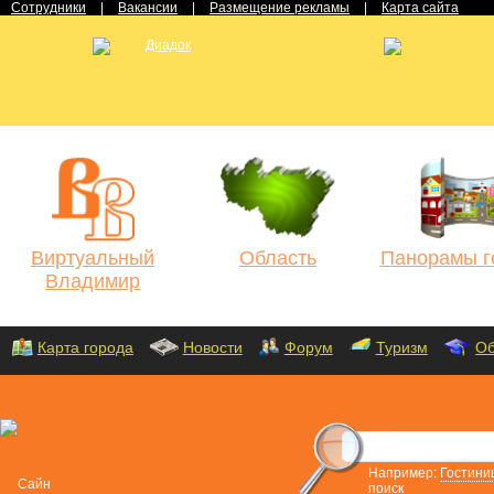
Сотрудники
|
Вакансии
|
Размещение рекламы
|
Карта сайта
Виртуальный
Область
Панорамы г
Владимир
Карта города
Новости
Форум
Туризм
Об
Например:
Гостини
поиск