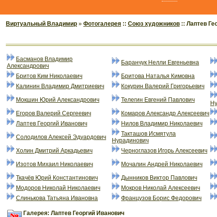
Виртуальный Владимир
»
Фотогалерея
::
Союз художников
:: Лаптев Ге
Басманов Владимир
Баранчук Нелли Евгеньевна
Александрович
Бритов Ким Николаевич
Бритова Наталья Кимовна
Калинин Владимир Дмитриевич
Кокурин Валерий Григорьевич
Мокшин Юрий Александрович
Телегин Евгений Павлович
Ну
Егоров Валерий Сергеевич
Комаров Александр Алексеевич
Лаптев Георгий Иванович
Нилов Владимир Николаевич
Такташов Исмятула
Солодилов Алексей Эдуардович
Нурадинович
Холин Дмитрий Аркадьевич
Черноглазов Игорь Алексеевич
Изотов Михаил Николаевич
Мочалин Андрей Николаевич
Ткачёв Юрий Константинович
Дынников Виктор Павлович
Модоров Николай Николаевич
Мокров Николай Алексеевич
Слинькова Татьяна Ивановна
Французов Борис Федорович
Галерея: Лаптев Георгий Иванович