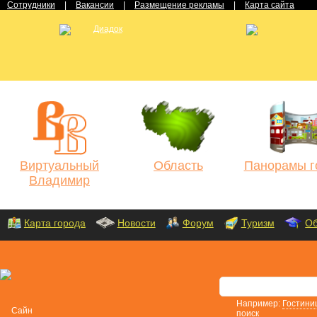
Сотрудники
|
Вакансии
|
Размещение рекламы
|
Карта сайта
Виртуальный
Область
Панорамы г
Владимир
Карта города
Новости
Форум
Туризм
Об
Например:
Гостини
поиск