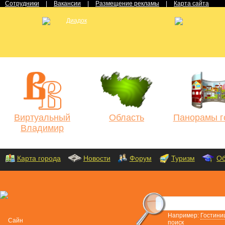
Сотрудники
|
Вакансии
|
Размещение рекламы
|
Карта сайта
Виртуальный
Область
Панорамы г
Владимир
Карта города
Новости
Форум
Туризм
Об
Например:
Гостини
поиск