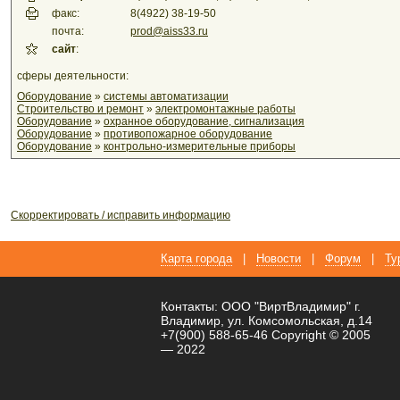
факс:
8(4922) 38-19-50
почта:
prod@aiss33.ru
сайт
:
сферы деятельности:
Оборудование
»
системы автоматизации
Строительство и ремонт
»
электромонтажные работы
Оборудование
»
охранное оборудование, сигнализация
Оборудование
»
противопожарное оборудование
Оборудование
»
контрольно-измерительные приборы
Скорректировать / исправить информацию
Карта города
|
Новости
|
Форум
|
Ту
Контакты: ООО "ВиртВладимир" г.
Владимир, ул. Комсомольская, д.14
+7(900) 588-65-46 Copyright © 2005
— 2022