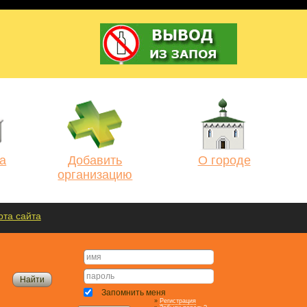
а
Добавить
О городе
организацию
рта сайта
Запомнить меня
»
Регистрация