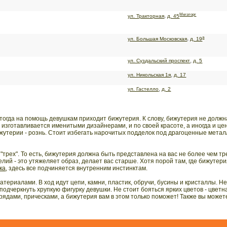
Мегаторг
,
ул. Тракторная
д. 45
а
,
ул. Большая Московская
д. 19
,
ул. Суздальский проспект
д. 5
,
ул. Никольская 1я
д. 17
,
ул. Гастелло
д. 2
тогда на помощь девушкам приходит бижутерия. К слову, бижутерия не должн
изготавливается именитыми дизайнерами, и по своей красоте, а иногда и це
утерии - рознь. Стоит избегать нарочитых подделок под драгоценные метал
"трех". То есть, бижутерия должна быть представлена на вас не более чем т
ий - это утяжеляет образ, делает вас старше. Хотя порой там, где бижутери
ка
, здесь все подчиняется внутренним инстинктам.
риалами. В ход идут цепи, камни, пластик, обручи, бусины и кристаллы. Н
одчеркнуть хрупкую фигурку девушки. Не стоит бояться ярких цветов - цветн
ядами, прическами, а бижутерия вам в этом только поможет! Также вы может