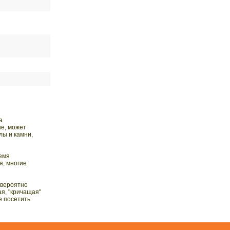
а
не, может
лы и камни,
ремя
я, многие
евероятно
ая, "кричащая"
е посетить