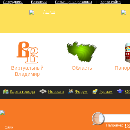
Сотрудники
|
Вакансии
|
Размещение рекламы
|
Карта сайта
Виртуальный
Область
Панор
Владимир
Карта города
Новости
Форум
Туризм
Об
Например:
Го