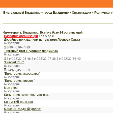
Виртуальный Владимир
»
город Владимир
»
Организации
»
Розничная т
бижутерия г. Владимир. Всего в базе 14 организаций
Название организации
↑
от А до Я
Дизайнер по изделиям из текстиля Леонова Ольга
бижутерия
8(904)596-44-29
Торговый дом «Руслан и Людмила»
бижутерия
8 (4922)32-05-46,8 (4922)32-07-38,8 (4922)32-76-40
"Concert Club"
бижутерия
8(4922)45-16-69
"Бижутерия, аксессуары"
бижутерия
"Бижутерия, пирсинг"
бижутерия
Mon bijou
бижутерия
Бижутерия, сувениры, упаковка
бижутерия
Богемский кристалл
бижутерия
Магазин "Модный уголок"
бижутерия