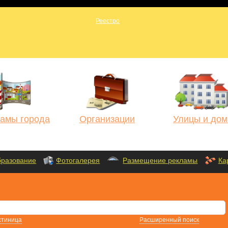
амы города
Организации
Улицы и дом
разование
Фотогалерея
Размещение рекламы
Ка
стиница
Расширенный поиск