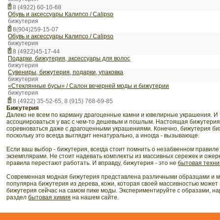
8 (4922) 60-10-68
Обувь и аксессуары Калипсо / Calipso
бижутерия
8(904)259-15-07
Обувь и аксессуары Калипсо / Calipso
бижутерия
8 (4922)45-17-44
Подарки, бижутерия, аксессуары для волос
бижутерия
Сувениры, бижутерия, подарки, упаковка
бижутерия
«Стеклянные бусы» / Салон вечерней моды и бижутерии
бижутерия
8 (4922) 35-52-65, 8 (915) 768-69-85
бижутерия
Далеко не всем по карману драгоценные камни и ювелирные украшения. И 
ассоциироваться у вас с чем-то дешевым и пошлым. Настоящая бижутерия 
соревноваться даже с драгоценными украшениями. Конечно, бижутерия биж
поскольку это всегда выглядит ненатурально, а иногда - вызывающе.
Если ваш выбор - бижутерия, всегда стоит помнить о незабвенном правиле 
экземплярами. Не стоит надевать комплекты из массивных сережек и ожерел
правила перестают работать. И вправду, бижутерия - это не
бытовая техни
Современная модная бижутерия представлена различными образцами и мате
популярна бижутерия из дерева, кожи, которая своей массивностью может п
бижутерия сейчас на самом пике моды. Экспериментируйте с образами, нар
раздел
бытовая химия
на нашем сайте.