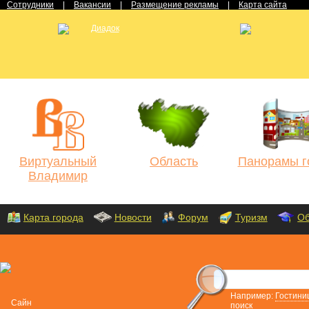
Сотрудники
|
Вакансии
|
Размещение рекламы
|
Карта сайта
Виртуальный
Область
Панорамы г
Владимир
Карта города
Новости
Форум
Туризм
Об
Например:
Гостини
поиск