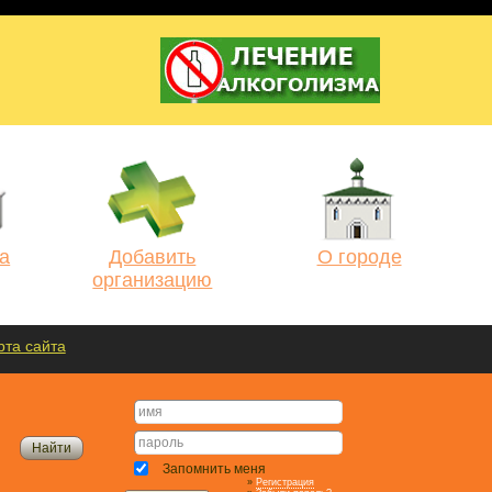
а
Добавить
О городе
организацию
рта сайта
Запомнить меня
»
Регистрация