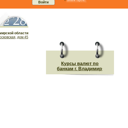
»
Забыли пароль?
мирской области
сковская
,
дом 45
Курсы валют по
банкам г. Владимир
: