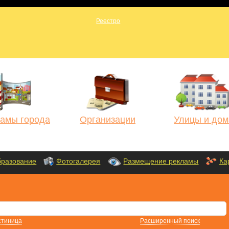
амы города
Организации
Улицы и дом
разование
Фотогалерея
Размещение рекламы
Ка
стиница
Расширенный поиск