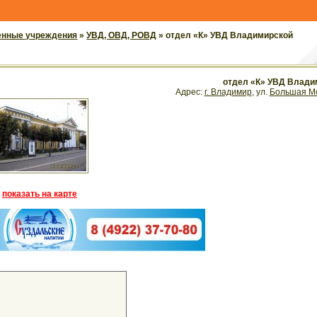
енные учреждения
»
УВД, ОВД, РОВД
» отдел «К» УВД Владимирской
отдел «К» УВД Влади
Адрес:
г. Владимир
, ул.
Большая Мо
показать на карте