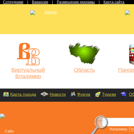
Сотрудники
|
Вакансии
|
Размещение рекламы
|
Карта сайта
Виртуальный
Область
Панор
Владимир
Карта города
Новости
Форум
Туризм
Об
Например:
Го