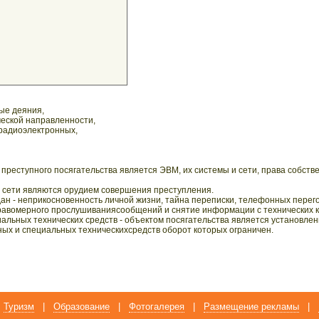
ые деяния,
еской направленности,
 радиоэлектронных,
преступного посягательства является ЭВМ, их системы и сети, права собств
и сети являются орудием совершения преступления.
ан - неприкосновенность личной жизни, тайна переписки, телефонных перего
равомерного прослушиваниясообщений и снятие информации с технических к
альных технических средств - объектом посягательства является установле
ых и специальных техническихсредств оборот которых ограничен.
Туризм
|
Образование
|
Фотогалерея
|
Размещение рекламы
|