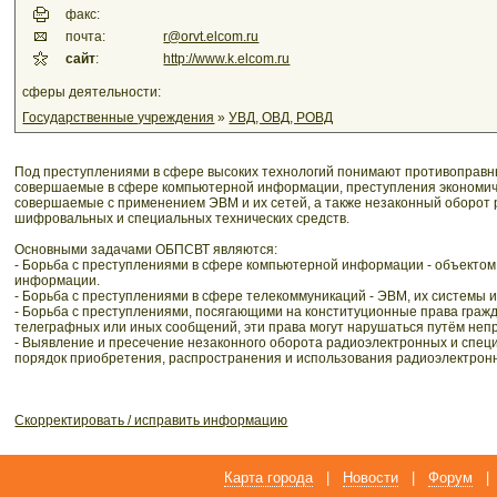
факс:
почта:
r@orvt.elcom.ru
сайт
:
http://www.k.elcom.ru
сферы деятельности:
Государственные учреждения
»
УВД, ОВД, РОВД
Под преступлениями в сфере высоких технологий понимают противоправн
совершаемые в сфере компьютерной информации, преступления экономич
совершаемые с применением ЭВМ и их сетей, а также незаконный оборот
шифровальных и специальных технических средств.
Основными задачами ОБПСВТ являются:
- Борьба с преступлениями в сфере компьютерной информации - объектом 
информации.
- Борьба с преступлениями в сфере телекоммуникаций - ЭВМ, их системы 
- Борьба с преступлениями, посягающими на конституционные права гражд
телеграфных или иных сообщений, эти права могут нарушаться путём неп
- Выявление и пресечение незаконного оборота радиоэлектронных и специ
порядок приобретения, распространения и использования радиоэлектронн
Скорректировать / исправить информацию
Карта города
|
Новости
|
Форум
|