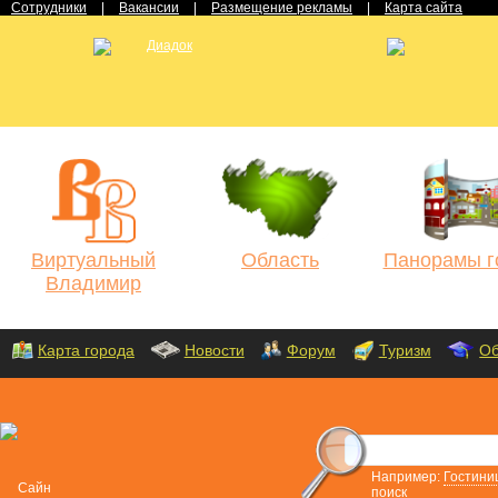
Сотрудники
|
Вакансии
|
Размещение рекламы
|
Карта сайта
Виртуальный
Область
Панорамы г
Владимир
Карта города
Новости
Форум
Туризм
Об
Например:
Гостини
поиск