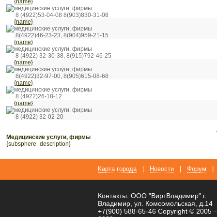
{name}
медицинские услуги, фирмы
8 (4922)53-04-08 8(903)830-31-08
{name}
медицинские услуги, фирмы
8(4922)46-23-23, 8(904)959-21-15
{name}
медицинские услуги, фирмы
8 (4922) 32-30-38, 8(915)792-46-25
{name}
медицинские услуги, фирмы
8(4922)32-97-00, 8(905)615-08-68
{name}
медицинские услуги, фирмы
8 (4922)26-18-12
{name}
медицинские услуги, фирмы
8 (4922) 32-02-20
медицинские услуги, фирмы
{subsphere_description}
Карта города
|
Новости
|
Форум
|
Контакты: ООО "ВиртВладимир" г.
Владимир, ул. Комсомольская, д.14
+7(900) 588-65-46 Copyright © 2005 