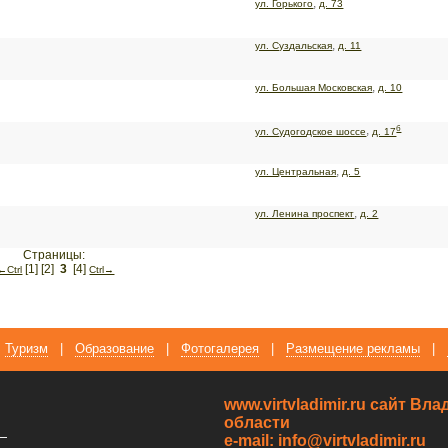
,
ул. Горького
д. 73
,
ул. Суздальская
д. 11
,
ул. Большая Московская
д. 10
б
,
ул. Судогодское шоссе
д. 17
,
ул. Центральная
д. 5
,
ул. Ленина проспект
д. 2
Страницы:
[1]
[2]
3
[4]
←Сtrl
Сtrl→
Туризм
|
Образование
|
Фотогалерея
|
Размещение рекламы
|
www.virtvladimir.ru cайт В
области
—
e-mail: info@virtvladimir.ru