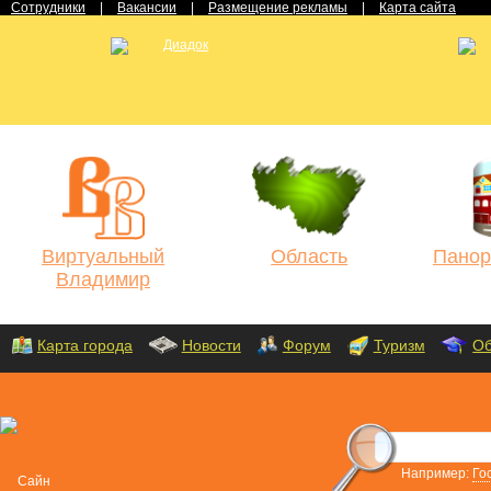
Сотрудники
|
Вакансии
|
Размещение рекламы
|
Карта сайта
Виртуальный
Область
Панор
Владимир
Карта города
Новости
Форум
Туризм
Об
Например:
Го