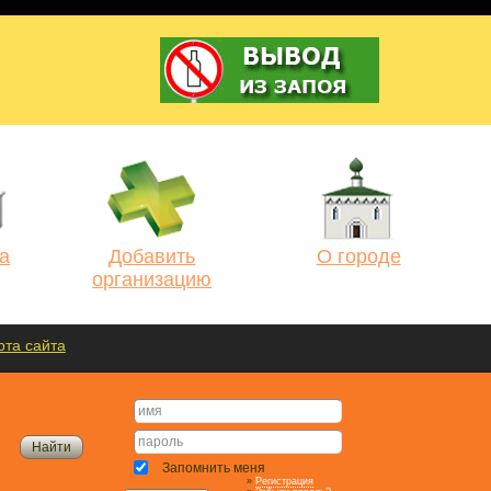
а
Добавить
О городе
организацию
рта сайта
Запомнить меня
»
Регистрация