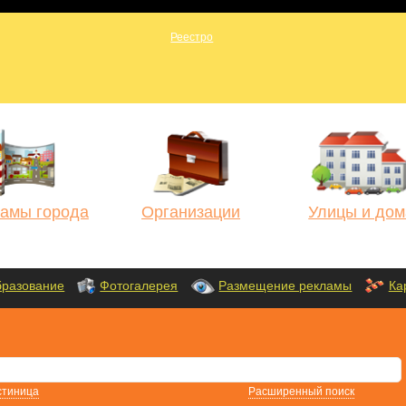
амы города
Организации
Улицы и дом
разование
Фотогалерея
Размещение рекламы
Ка
стиница
Расширенный поиск