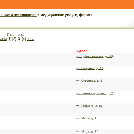
нение и ветеринария
» медицинские услуги, фирмы
Страницы:
[1]
[2]
3
[4]
←Сtrl
Сtrl→
Адрес
а
,
ул. Добросельская
д. 38
,
ул. Гагарина
д. 11
,
ул. Суворова
д. 2
,
ул. Ленина проспект
д. 2
,
ул. Горького
д. 81
,
ул. Мира
д. 9
а
,
ул. Мира
д. 4