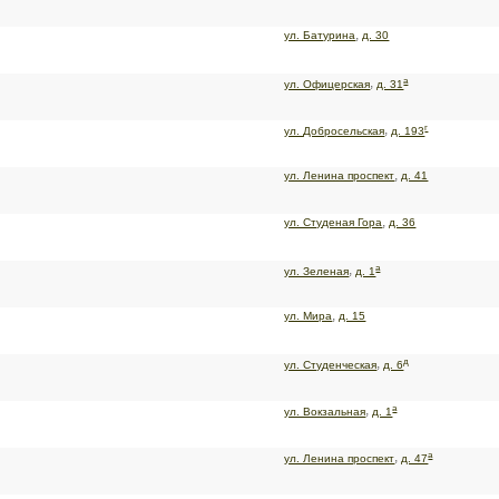
,
ул. Батурина
д. 30
а
,
ул. Офицерская
д. 31
г
,
ул. Добросельская
д. 193
,
ул. Ленина проспект
д. 41
,
ул. Студеная Гора
д. 36
а
,
ул. Зеленая
д. 1
,
ул. Мира
д. 15
д
,
ул. Студенческая
д. 6
а
,
ул. Вокзальная
д. 1
а
,
ул. Ленина проспект
д. 47