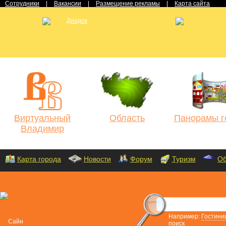
Сотрудники
|
Вакансии
|
Размещение рекламы
|
Карта сайта
Виртуальный
Область
Панорамы г
Владимир
Карта города
Новости
Форум
Туризм
Об
Например:
Гостини
поиск