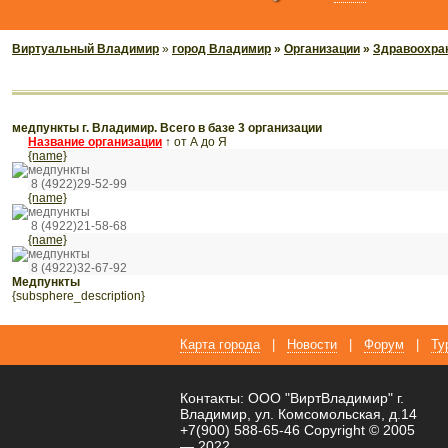
Виртуальный Владимир
»
город Владимир
»
Организации
»
Здравоохран
медпункты г. Владимир. Всего в базе 3 организации
Название организации
↑
от А до Я
{name}
медпункты
8 (4922)29-52-99
{name}
медпункты
8 (4922)21-58-68
{name}
медпункты
8 (4922)32-67-92
медпункты
{subsphere_description}
Карта города
|
Новости
|
Форум
|
Ту
Контакты: ООО "ВиртВладимир" г.
Владимир, ул. Комсомольская, д.14
+7(900) 588-65-46 Copyright © 2005
— 2022