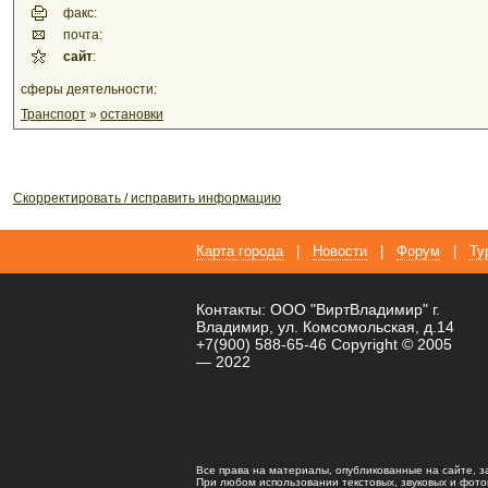
факс:
почта:
сайт
:
сферы деятельности:
Транспорт
»
остановки
Скорректировать / исправить информацию
Карта города
|
Новости
|
Форум
|
Ту
Контакты: ООО "ВиртВладимир" г.
Владимир, ул. Комсомольская, д.14
+7(900) 588-65-46 Copyright © 2005
— 2022
Все права на материалы, опубликованные на сайте, 
При любом использовании текстовых, звуковых и фотома