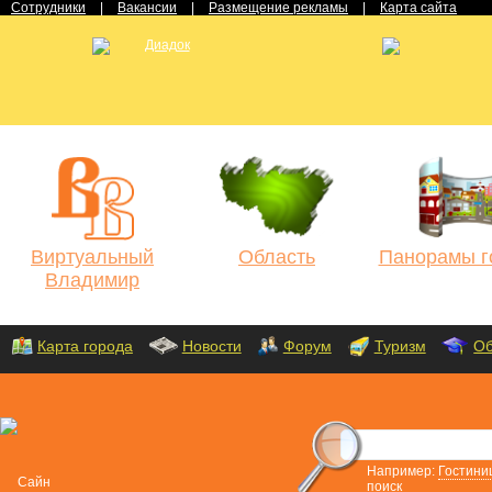
Сотрудники
|
Вакансии
|
Размещение рекламы
|
Карта сайта
Виртуальный
Область
Панорамы г
Владимир
Карта города
Новости
Форум
Туризм
Об
Например:
Гостини
поиск