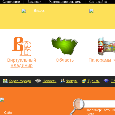
Сотрудники
|
Вакансии
|
Размещение рекламы
|
Карта сайта
Виртуальный
Область
Панорамы г
Владимир
Карта города
Новости
Форум
Туризм
Об
Например:
Гостини
поиск