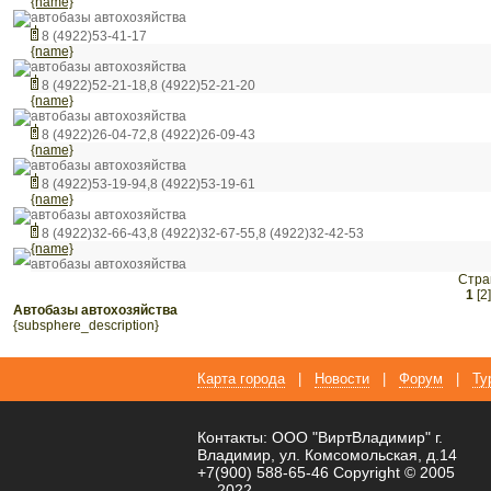
{name}
автобазы автохозяйства
8 (4922)53-41-17
{name}
автобазы автохозяйства
8 (4922)52-21-18,8 (4922)52-21-20
{name}
автобазы автохозяйства
8 (4922)26-04-72,8 (4922)26-09-43
{name}
автобазы автохозяйства
8 (4922)53-19-94,8 (4922)53-19-61
{name}
автобазы автохозяйства
8 (4922)32-66-43,8 (4922)32-67-55,8 (4922)32-42-53
{name}
автобазы автохозяйства
Стра
1
[2]
автобазы автохозяйства
{subsphere_description}
Карта города
|
Новости
|
Форум
|
Ту
Контакты: ООО "ВиртВладимир" г.
Владимир, ул. Комсомольская, д.14
+7(900) 588-65-46 Copyright © 2005
— 2022