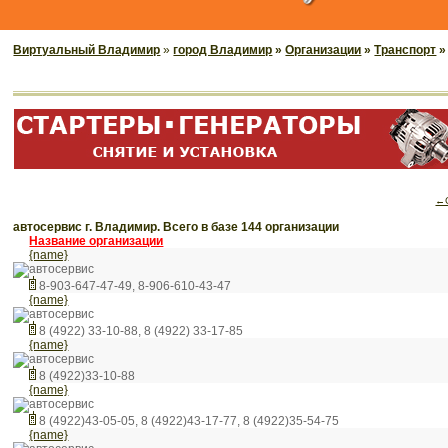
Виртуальный Владимир
»
город Владимир
»
Организации
»
Транспорт
»
←С
автосервис г. Владимир. Всего в базе 144 организации
Название организации
{name}
автосервис
8-903-647-47-49, 8-906-610-43-47
{name}
автосервис
8 (4922) 33-10-88, 8 (4922) 33-17-85
{name}
автосервис
8 (4922)33-10-88
{name}
автосервис
8 (4922)43-05-05, 8 (4922)43-17-77, 8 (4922)35-54-75
{name}