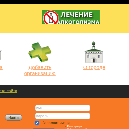
а
Добавить
О городе
организацию
рта сайта
Запомнить меня
»
Регистрация