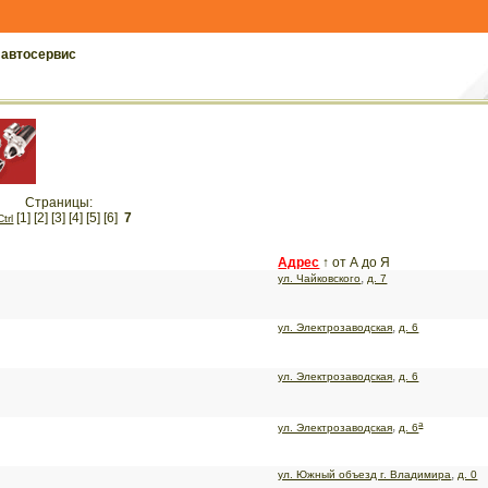
 автосервис
Страницы:
[1]
[2]
[3]
[4]
[5]
[6]
7
trl
Адрес
↑
от А до Я
,
ул. Чайковского
д. 7
,
ул. Электрозаводская
д. 6
,
ул. Электрозаводская
д. 6
а
,
ул. Электрозаводская
д. 6
,
ул. Южный объезд г. Владимира
д. 0