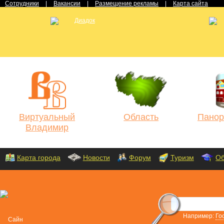
Сотрудники
|
Вакансии
|
Размещение рекламы
|
Карта сайта
Виртуальный
Область
Панор
Владимир
Карта города
Новости
Форум
Туризм
Об
Например:
Го