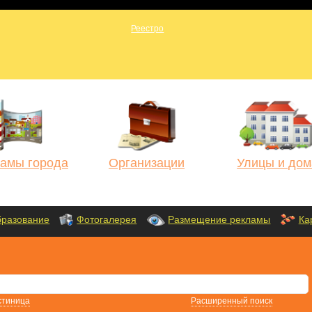
амы города
Организации
Улицы и дом
разование
Фотогалерея
Размещение рекламы
Ка
стиница
Расширенный поиск