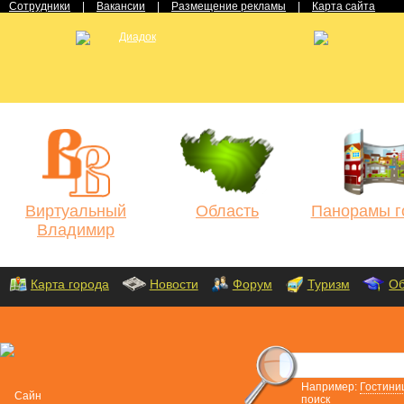
Сотрудники
|
Вакансии
|
Размещение рекламы
|
Карта сайта
Виртуальный
Область
Панорамы г
Владимир
Карта города
Новости
Форум
Туризм
Об
Например:
Гостини
поиск