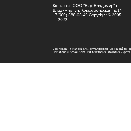
Контакты: ООО "ВиртВладимир" г.
Владимир, ул. Комсомольская, д.14
+7(900) 588-65-46 Copyright © 2005
— 2022
Все права на материалы, опубликованные на сайте, 
При любом использовании текстовых, звуковых и фотома