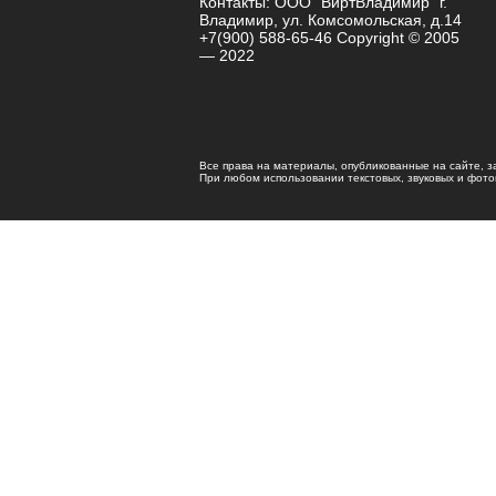
Контакты: ООО "ВиртВладимир" г.
Владимир, ул. Комсомольская, д.14
+7(900) 588-65-46 Copyright © 2005
— 2022
Все права на материалы, опубликованные на сайте, 
При любом использовании текстовых, звуковых и фотома