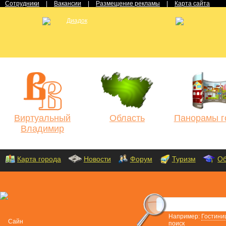
Сотрудники
|
Вакансии
|
Размещение рекламы
|
Карта сайта
Виртуальный
Область
Панорамы г
Владимир
Карта города
Новости
Форум
Туризм
Об
Например:
Гостини
поиск