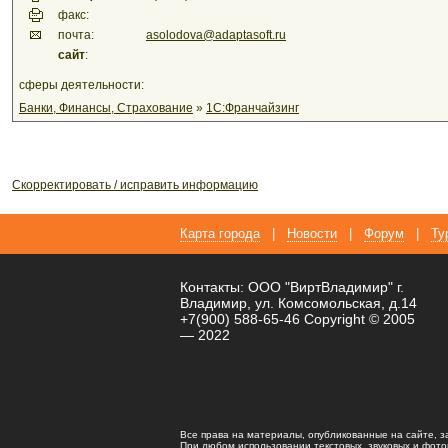
факс:
почта:
asolodova@adaptasoft.ru
сайт
:
сферы деятельности:
Банки, Финансы, Страхование
»
1С:Франчайзинг
Скорректировать / исправить информацию
Карта города
|
Новости
|
Форум
|
Ту
Контакты: ООО "ВиртВладимир" г.
Владимир, ул. Комсомольская, д.14
+7(900) 588-65-46 Copyright © 2005
— 2022
Все права на материалы, опубликованные на сайте, 
При любом использовании текстовых, звуковых и фотома