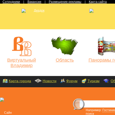
Сотрудники
|
Вакансии
|
Размещение рекламы
|
Карта сайта
Виртуальный
Область
Панорамы г
Владимир
Карта города
Новости
Форум
Туризм
Об
Например:
Гостини
поиск