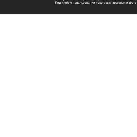
При любом использовании текстовых, звуковых и фотома