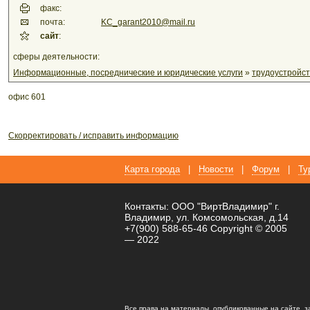
факс:
почта:
KC_garant2010@mail.ru
сайт
:
сферы деятельности:
Информационные, посреднические и юридические услуги
»
трудоустройст
офис 601
Скорректировать / исправить информацию
Карта города
|
Новости
|
Форум
|
Ту
Контакты: ООО "ВиртВладимир" г.
Владимир, ул. Комсомольская, д.14
+7(900) 588-65-46 Copyright © 2005
— 2022
Все права на материалы, опубликованные на сайте, 