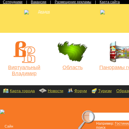
Сотрудники
|
Вакансии
|
Размещение рекламы
|
Карта сайта
Виртуальный
Область
Панорамы г
Владимир
Карта города
Новости
Форум
Туризм
Образ
Например:
Гостини
поиск