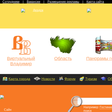
Сотрудники
|
Вакансии
|
Размещение рекламы
|
Карта сайта
Виртуальный
Область
Панорамы г
Владимир
Карта города
Новости
Форум
Туризм
Об
Например:
Гостини
поиск