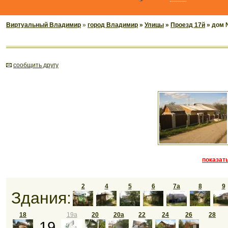
Виртуальный Владимир
»
город Владимир
»
Улицы
»
Проезд 17й
» дом 
cообщить другу
показать
2
4
5
6
7а
8
9
Здания:
18
19а
20
20а
22
24
26
28
19