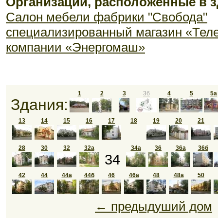
Организации, расположенные в з
Cалон мебели фабрики "Свобода"
специализированный магазин «Тел
компании «Энергомаш»
1
2
3
3б
4
5
5а
Здания:
13
14
15
16
17
18
19
20
21
28
30
32
32а
34а
36
36а
36б
34
42
44
44а
44б
46
46а
48
48а
50
← предыдуший дом