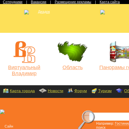
Сотрудники
|
Вакансии
|
Размещение рекламы
|
Карта сайта
Виртуальный
Область
Панорамы г
Владимир
Карта города
Новости
Форум
Туризм
Об
Например:
Гостини
поиск