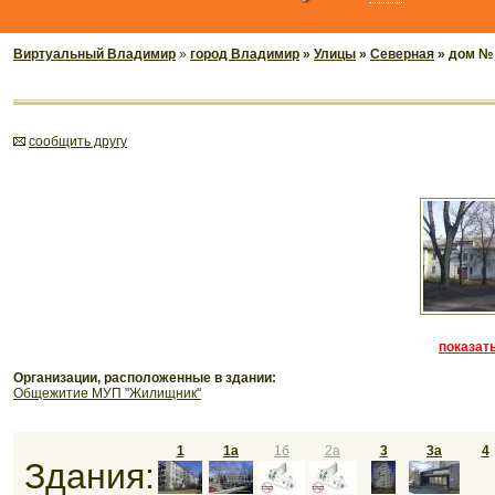
Виртуальный Владимир
»
город Владимир
»
Улицы
»
Северная
» дом №
cообщить другу
показать
Организации, расположенные в здании:
Общежитие МУП "Жилищник"
1
1а
1б
2а
3
3а
4
Здания: