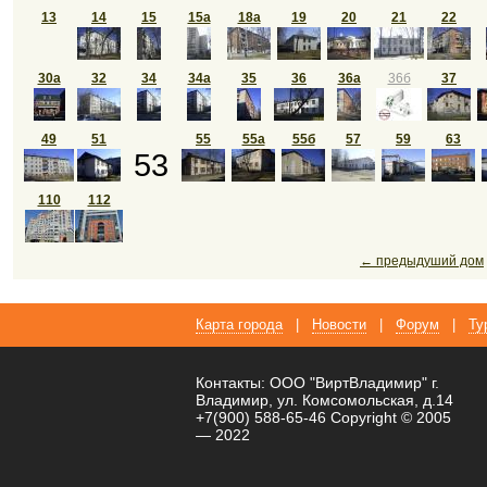
13
14
15
15а
18а
19
20
21
22
30а
32
34
34а
35
36
36а
36б
37
49
51
55
55а
55б
57
59
63
53
110
112
← предыдуший дом
Карта города
|
Новости
|
Форум
|
Ту
Контакты: ООО "ВиртВладимир" г.
Владимир, ул. Комсомольская, д.14
+7(900) 588-65-46 Copyright © 2005
— 2022