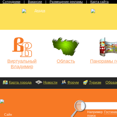
Сотрудники
|
Вакансии
|
Размещение рекламы
|
Карта сайта
Виртуальный
Область
Панорамы г
Владимир
Карта города
Новости
Форум
Туризм
Образ
Например:
Гостини
поиск