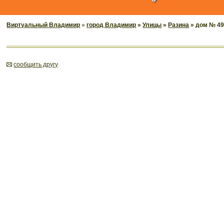
Виртуальный Владимир
»
город Владимир
»
Улицы
»
Разина
» дом № 4
cообщить другу