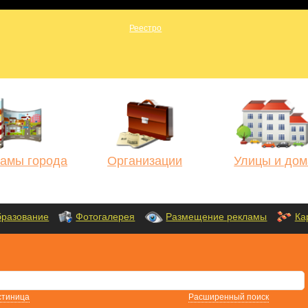
амы города
Организации
Улицы и дом
разование
Фотогалерея
Размещение рекламы
Ка
стиница
Расширенный поиск