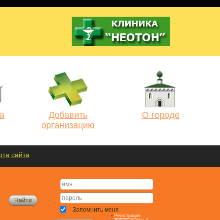
а
Добавить
О городе
организацию
рта сайта
Запомнить меня
»
Регистрация