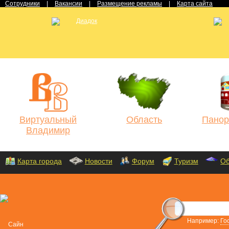
Сотрудники
|
Вакансии
|
Размещение рекламы
|
Карта сайта
Виртуальный
Область
Панор
Владимир
Карта города
Новости
Форум
Туризм
Об
Например:
Го