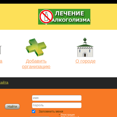
а
Добавить
О городе
организацию
сайта
Запомнить меня
»
Регистрация