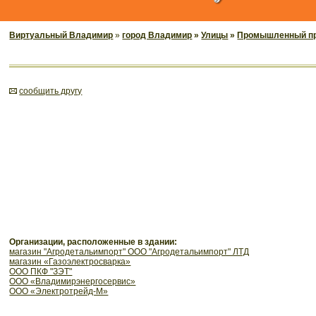
Виртуальный Владимир
»
город Владимир
»
Улицы
»
Промышленный п
cообщить другу
Организации, расположенные в здании:
магазин "Агродетальимпорт" ООО "Агродетальимпорт" ЛТД
магазин «Газоэлектросварка»
ООО ПКФ "ЗЭТ"
ООО «Владимирэнергосервис»
ООО «Электротрейд-М»