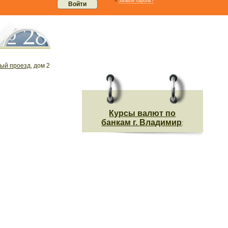
»
Забыли пароль?
ый проезд
, дом 2
Курсы валют по
банкам г. Владимир
: