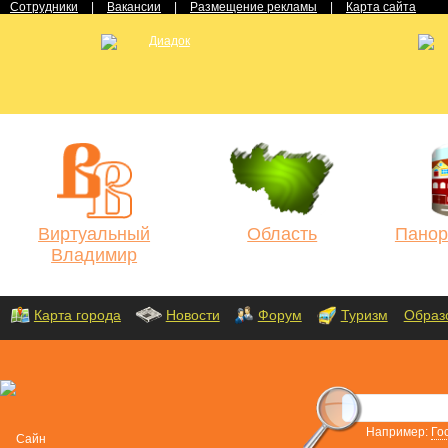
Сотрудники
|
Вакансии
|
Размещение рекламы
|
Карта сайта
Виртуальный
Область
Панор
Владимир
Карта города
Новости
Форум
Туризм
Образ
Например:
Го