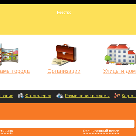
амы города
Организации
Улицы и дом
ование
Фотогалерея
Размещение рекламы
Карта 
стиница
Расширенный поиск