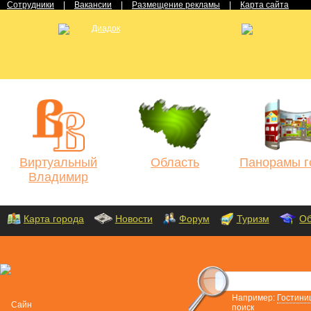
Сотрудники
|
Вакансии
|
Размещение рекламы
|
Карта сайта
Виртуальный
Область
Панорамы г
Владимир
Карта города
Новости
Форум
Туризм
Об
Например:
Гостини
поиск