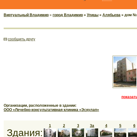
Виртуальный Владимир
»
город Владимир
»
Улицы
»
Алябьева
» дом №
cообщить другу
показать
Организации, расположенные в здании:
ООО «Лечебно-консультативная клиника «Эскулап»
1
2
3
3а
4
5
6
Здания: