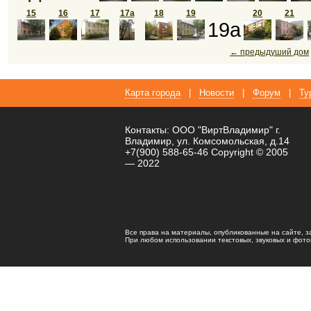
15
16
17
17а
18
19
20
21
19а
← предыдуший дом
Карта города
|
Новости
|
Форум
|
Ту
Контакты: ООО "ВиртВладимир" г.
Владимир, ул. Комсомольская, д.14
+7(900) 588-65-46 Copyright © 2005
— 2022
Все права на материалы, опубликованные на сайте, 
При любом использовании текстовых, звуковых и фотома