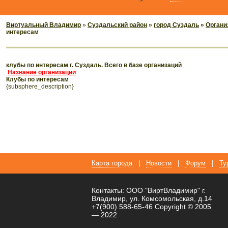
Виртуальный Владимир
»
Суздальский район
»
город Суздаль
»
Органи
интересам
клубы по интересам г. Суздаль. Всего в базе организаций
Название организации
клубы по интересам
{subsphere_description}
Карта города
|
Новости
|
Форум
|
Ту
Контакты: ООО "ВиртВладимир" г.
Владимир, ул. Комсомольская, д.14
+7(900) 588-65-46 Copyright © 2005
— 2022