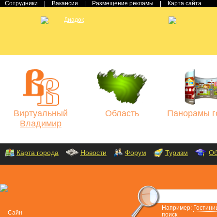
Сотрудники
|
Вакансии
|
Размещение рекламы
|
Карта сайта
Виртуальный
Область
Панорамы г
Владимир
Карта города
Новости
Форум
Туризм
Об
Например:
Гостини
поиск