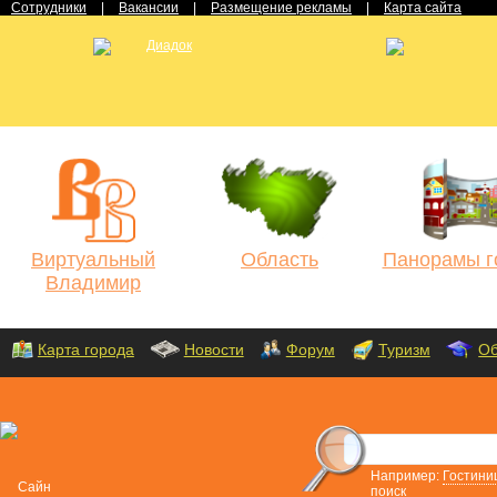
Сотрудники
|
Вакансии
|
Размещение рекламы
|
Карта сайта
Виртуальный
Область
Панорамы г
Владимир
Карта города
Новости
Форум
Туризм
Об
Например:
Гостини
поиск