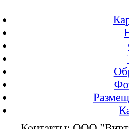
Кар
Об
Фо
Размещ
К
Контакты: ООО "ВиртВ