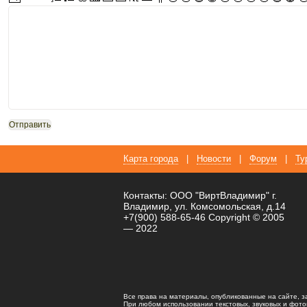
Карта города
|
Новости
|
Форум
|
Ту
Контакты: ООО "ВиртВладимир" г.
Владимир, ул. Комсомольская, д.14
+7(900) 588-65-46 Copyright © 2005
— 2022
Все права на материалы, опубликованные на сайте, 
При любом использовании текстовых, звуковых и фотома