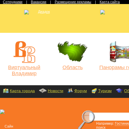
Сотрудники
|
Вакансии
|
Размещение рекламы
|
Карта сайта
Виртуальный
Область
Панорамы г
Владимир
Карта города
Новости
Форум
Туризм
Об
Например:
Гостини
поиск