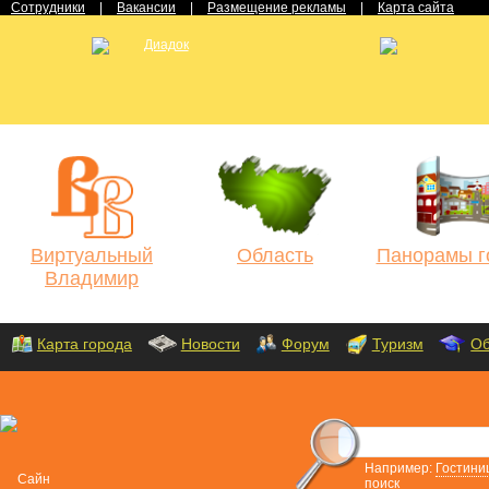
Сотрудники
|
Вакансии
|
Размещение рекламы
|
Карта сайта
Виртуальный
Область
Панорамы г
Владимир
Карта города
Новости
Форум
Туризм
Об
Например:
Гостини
поиск