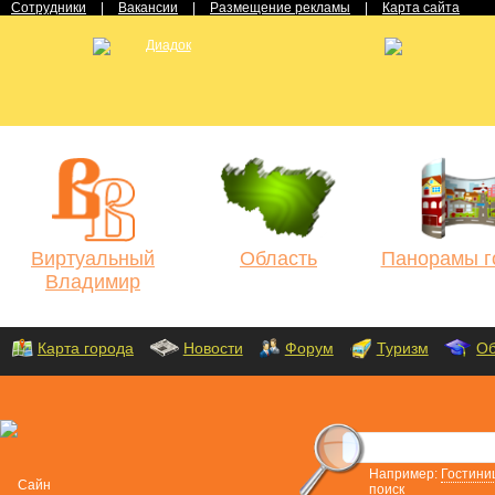
Сотрудники
|
Вакансии
|
Размещение рекламы
|
Карта сайта
Виртуальный
Область
Панорамы г
Владимир
Карта города
Новости
Форум
Туризм
Об
Например:
Гостини
поиск