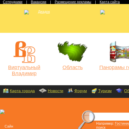
Сотрудники
|
Вакансии
|
Размещение рекламы
|
Карта сайта
Виртуальный
Область
Панорамы г
Владимир
Карта города
Новости
Форум
Туризм
Об
Например:
Гостини
поиск