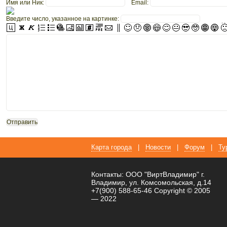
Имя или Ник:
Email:
Введите число, указанное на картинке:
Карта города
|
Новости
|
Форум
|
Ту
Контакты: ООО "ВиртВладимир" г.
Владимир, ул. Комсомольская, д.14
+7(900) 588-65-46 Copyright © 2005
— 2022